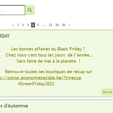
search
<
1
2
3
4
5
...
23
24
25
>
IDAY
Les bonnes affaires du Black Friday ?
Chez nous c'est tous les jours de l’année…
Sans faire de mal à la planète !
Retrouve toutes les boutiques de récup sur
s://conso.economiesociale.be/?t=recup
#GreenFriday2023
Lire la
s d'Automne
3