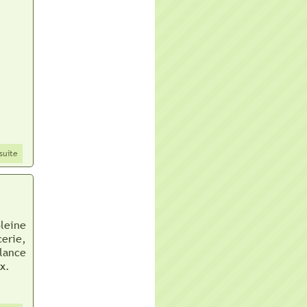
 suite
pleine
cerie,
llance
x.