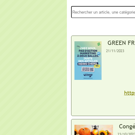
GREEN FR
21/11/2023
http
Congé
23/10/202