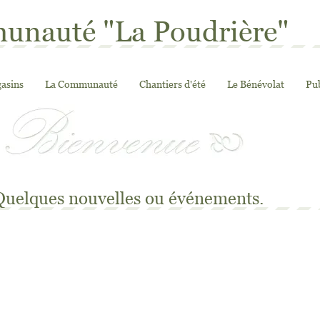
nauté "La Poudrière"
asins
La Communauté
Chantiers d'été
Le Bénévolat
Pub
 Quelques nouvelles ou événements.