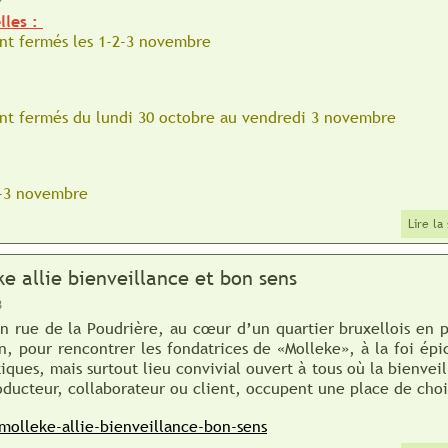
lles :
ont fermés les 1-2-3 novembre
nt fermés d
u lundi 30 octobre au
vendredi 3 novembre
2-3 novembre
Lire la
ke allie bienveillance et bon sens
3
on rue de la Poudrière, au cœur d’un quartier bruxellois en 
n, pour rencontrer les fondatrices de «Molleke», à la foi épi
tiques, mais surtout lieu convivial ouvert à tous où la bienvei
roducteur, collaborateur ou client, occupent une place de choi
molleke-allie-bienveillance-bon-sens