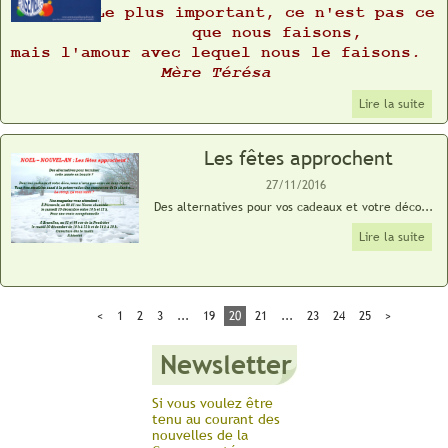
Le plus important, ce n'est pas ce
que nous faisons,
.
mais l'amour avec lequel nous le faisons
Mère Térésa
Lire la suite
Les fêtes approchent
27/11/2016
Des alternatives pour vos cadeaux et votre déco...
Lire la suite
<
1
2
3
...
19
20
21
...
23
24
25
>
Newsletter
Si vous voulez être
tenu au courant des
nouvelles de la