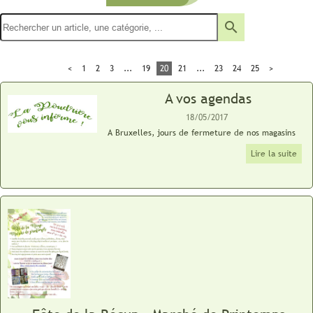
search
<
1
2
3
...
19
20
21
...
23
24
25
>
A vos agendas
18/05/2017
A Bruxelles, jours de fermeture de nos magasins
Lire la suite