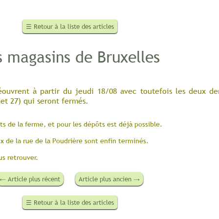
☰
Retour à la liste des articles
s magasins de Bruxelles
éouvrent à partir du jeudi 18/08 avec toutefois les deux de
 et 27) qui seront fermés.
its de la ferme, et pour les dépôts est déjà possible.
ux de la rue de la Poudrière sont enfin terminés.
s retrouver.
←
Article plus récent
Article plus ancien
→
☰
Retour à la liste des articles