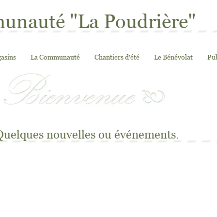
nauté "La Poudrière"
asins
La Communauté
Chantiers d'été
Le Bénévolat
Pub
 Quelques nouvelles ou événements.